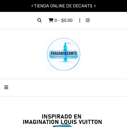
⚡TIENDA ONLINE DE DECANTS ⚡
0
-
$0,00