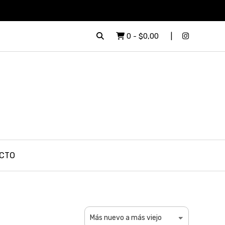
0
-
$0,00
CTO