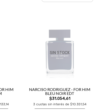
SIN STOCK
OR HIM
NARCISO RODRIGUEZ - FOR HIM
M
BLEU NOIR EDT
$31.054,61
133,14
3 cuotas sin interés de $10.351,54