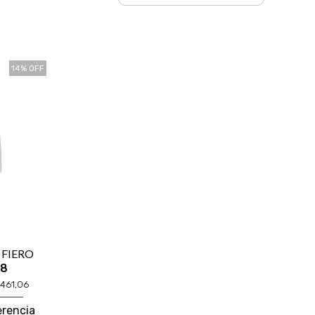
14% OFF
 FIERO
18
.461,06
erencia