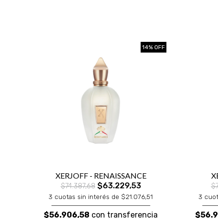
14% OFF
XERJOFF - RENAISSANCE
X
$63.229,53
$74.387,68
$
3 cuotas sin interés de $21.076,51
3 cuot
$56.906,58
con transferencia
$56.9