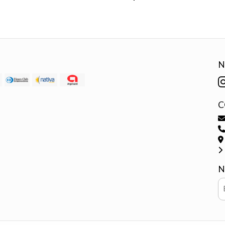
N
C
N