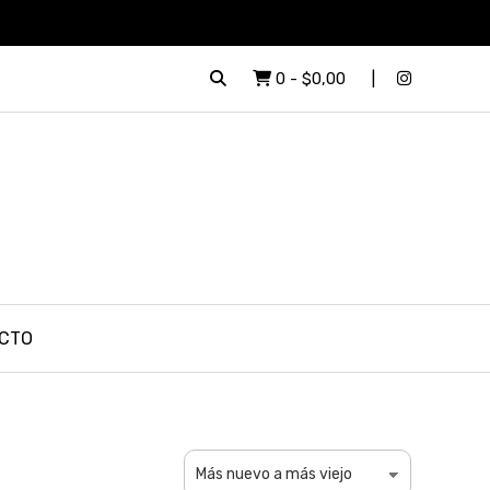
0
-
$0,00
CTO