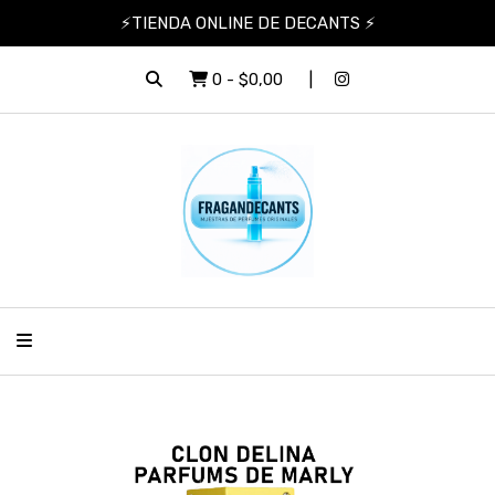
⚡TIENDA ONLINE DE DECANTS ⚡
0
-
$0,00