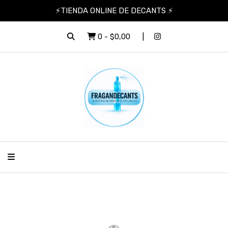
⚡TIENDA ONLINE DE DECANTS ⚡
0
-
$0,00