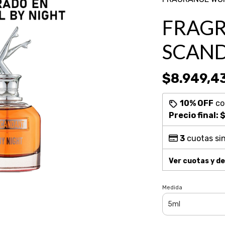
FRAGR
SCAND
$8.949,4
10% OFF
c
Precio final:
$
3
cuotas sin
Ver cuotas y d
Medida