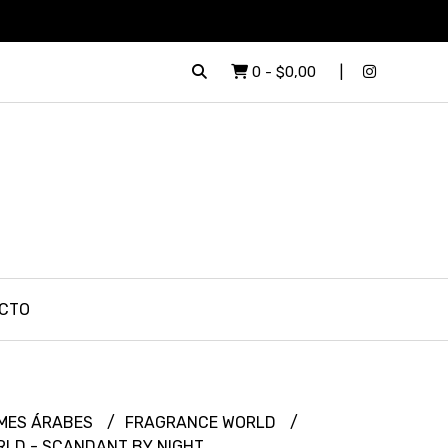
0
-
$0,00
CTO
MES ÁRABES
FRAGRANCE WORLD
LD - SCANDANT BY NIGHT