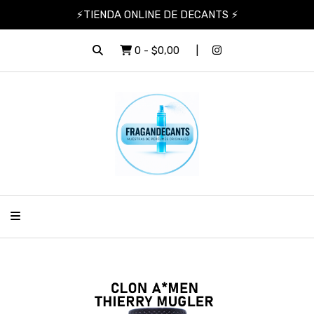
⚡TIENDA ONLINE DE DECANTS ⚡
0
-
$0,00