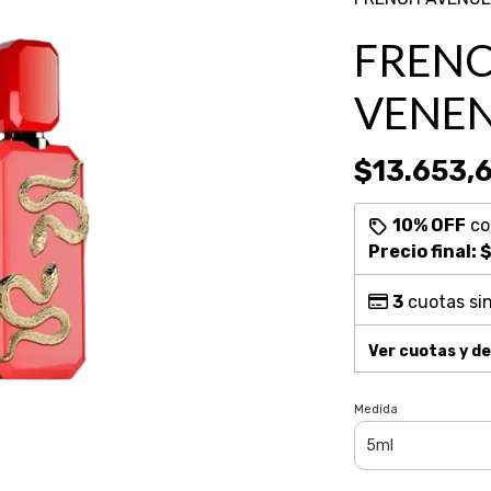
FRENC
VENEN
$13.653,
10% OFF
c
Precio final:
$
3
cuotas sin
Ver cuotas y d
Medida