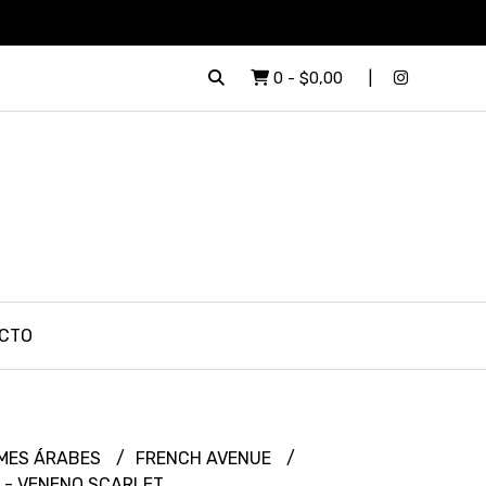
0
-
$0,00
CTO
MES ÁRABES
FRENCH AVENUE
 - VENENO SCARLET