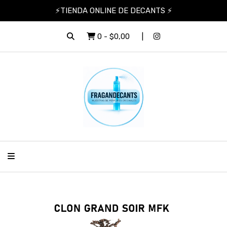
⚡TIENDA ONLINE DE DECANTS ⚡
0
-
$0,00