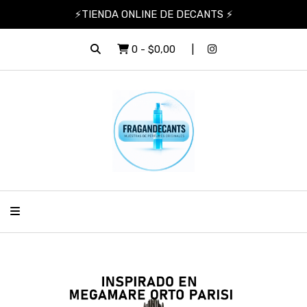
⚡TIENDA ONLINE DE DECANTS ⚡
0
-
$0,00