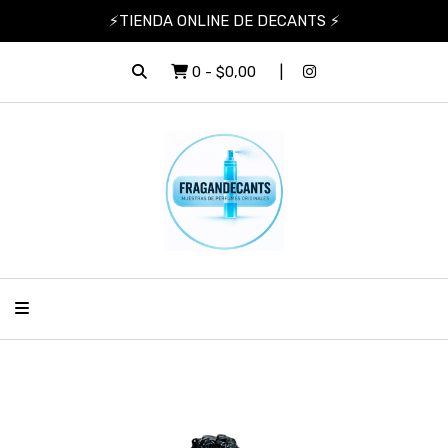
⚡TIENDA ONLINE DE DECANTS ⚡
0
-
$0,00