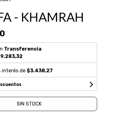
FA - KHAMRAH
80
on
Transferencia
9.283,32
 interés de
$3.438,27
escuentos
SIN STOCK