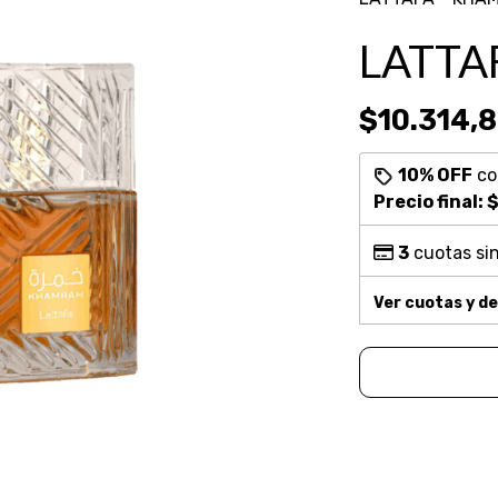
LATTA
$10.314,
10% OFF
c
Precio final:
$
3
cuotas sin
Ver cuotas y d