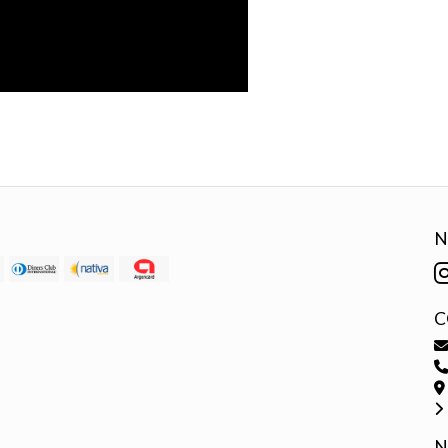
N
C
N