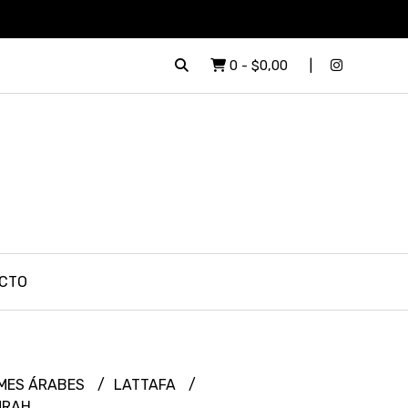
0
-
$0,00
CTO
MES ÁRABES
LATTAFA
MRAH