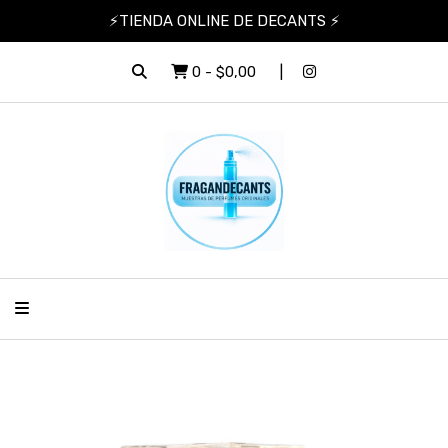
⚡TIENDA ONLINE DE DECANTS ⚡
0
-
$0,00