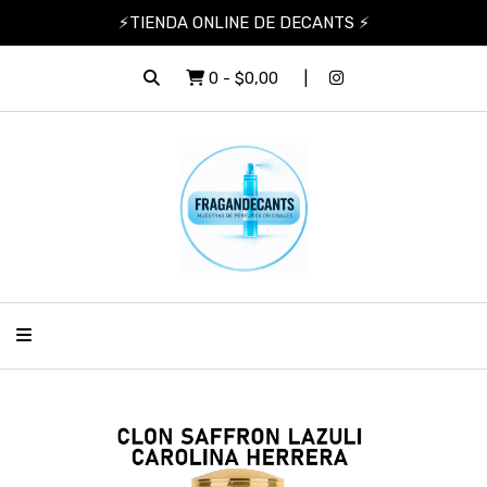
⚡TIENDA ONLINE DE DECANTS ⚡
0
-
$0,00