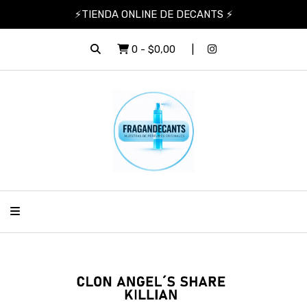
⚡TIENDA ONLINE DE DECANTS ⚡
0
-
$0,00