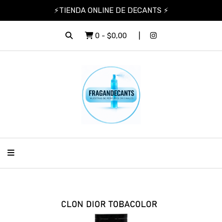
⚡TIENDA ONLINE DE DECANTS ⚡
0
-
$0,00