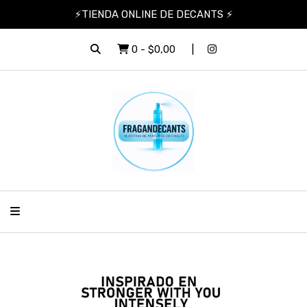
⚡TIENDA ONLINE DE DECANTS ⚡
0
-
$0,00