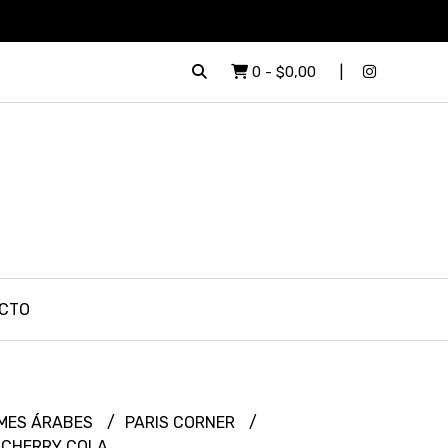
0
-
$0,00
CTO
MES ÁRABES
PARIS CORNER
 CHERRY COLA