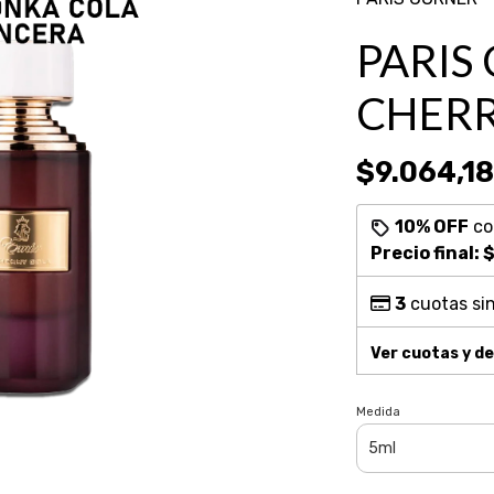
PARIS
CHERR
$9.064,18
10% OFF
c
Precio final:
$
3
cuotas sin
Ver cuotas y d
Medida