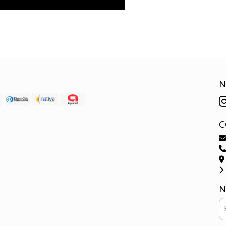
N
C
N