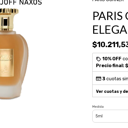
PARIS
ELEGA
$10.211,5
10% OFF
c
Precio final:
$
3
cuotas sin
Ver cuotas y d
Medida