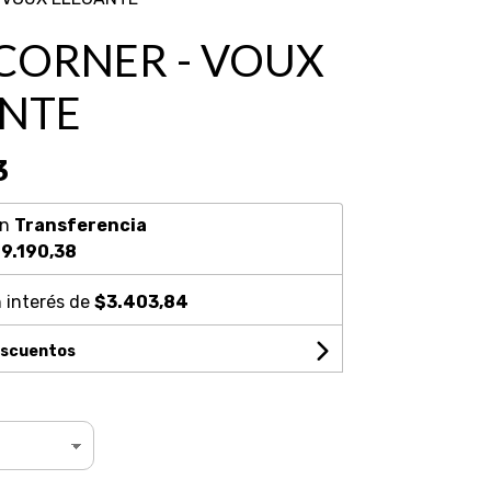
 CORNER - VOUX
NTE
3
on
Transferencia
9.190,38
 interés de
$3.403,84
escuentos