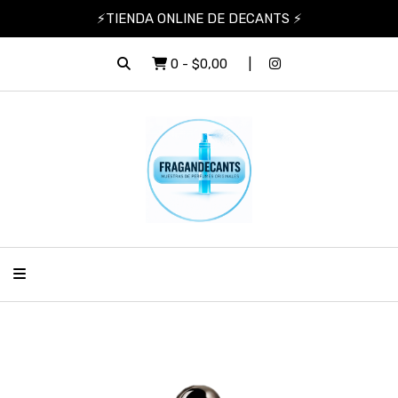
⚡TIENDA ONLINE DE DECANTS ⚡
0
-
$0,00