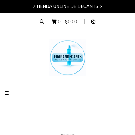
⚡TIENDA ONLINE DE DECANTS ⚡
0
-
$0,00