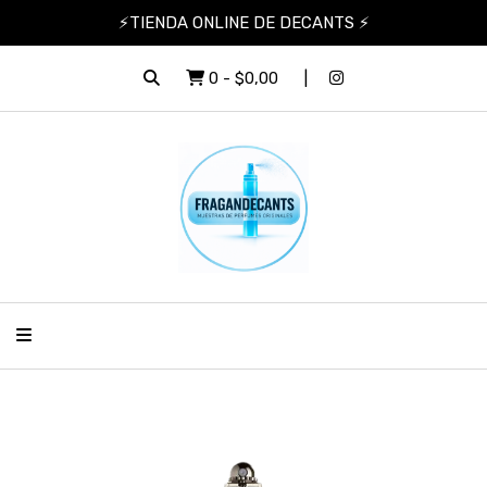
⚡TIENDA ONLINE DE DECANTS ⚡
0
-
$0,00