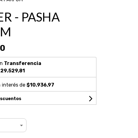
ER - PASHA
UM
90
on
Transferencia
29.529,81
 interés de
$10.936,97
escuentos