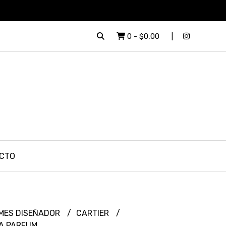
0
-
$0,00
CTO
MES DISEÑADOR
CARTIER
HA PARFUM