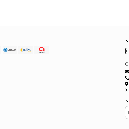
N
C
N