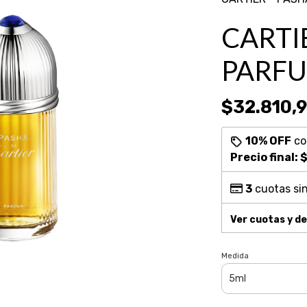
CARTI
PARF
$32.810,
10% OFF
c
Precio final:
$
3
cuotas sin
Ver cuotas y d
Medida