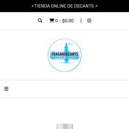
⚡TIENDA ONLINE DE DECANTS ⚡
0
-
$0,00