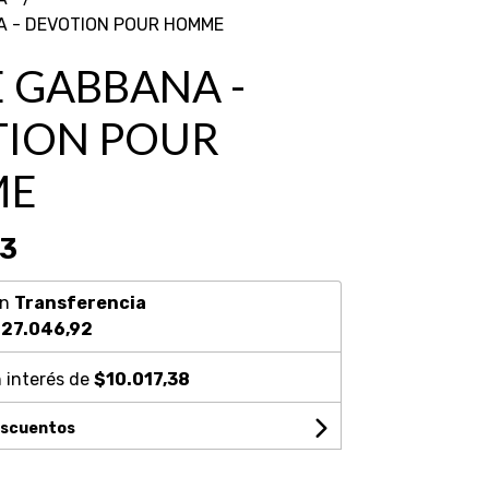
 - DEVOTION POUR HOMME
 GABBANA -
ION POUR
ME
13
on
Transferencia
27.046,92
 interés de
$10.017,38
escuentos