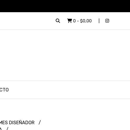
0
-
$0,00
CTO
MES DISEÑADOR
NA