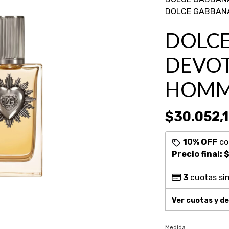
DOLCE GABBANA
DOLCE
DEVOT
HOM
$30.052,
10% OFF
c
Precio final:
$
3
cuotas sin
Ver cuotas y d
Medida