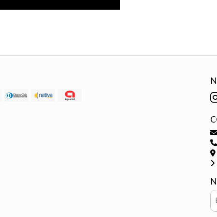
N
C
N