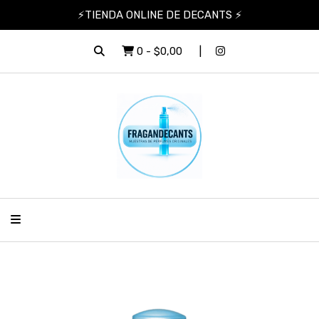
⚡TIENDA ONLINE DE DECANTS ⚡
0
-
$0,00