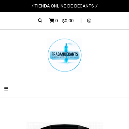
⚡TIENDA ONLINE DE DECANTS ⚡
0
-
$0,00