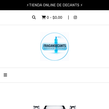
⚡TIENDA ONLINE DE DECANTS ⚡
0
-
$0,00