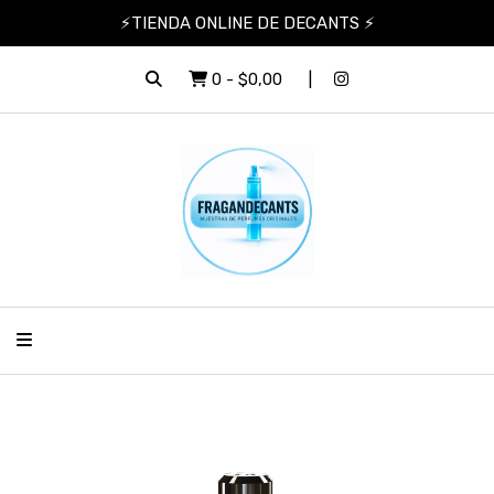
⚡TIENDA ONLINE DE DECANTS ⚡
0
-
$0,00